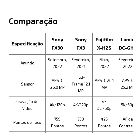
Comparação
Sony
Sony
Fujifilm
Lumi
Especificação
FX30
FX3
X-H2S
DC-G
Setembro,
Fevereiro,
Maio,
Feverei
Anuncio
2022
2021
2022
2022
Full-
APS-C
APS-C 26.1
APS-
Sensor
Frame 12.1
26.0 MP
MP
25.2 M
MP
Gravação de
4K
4K/120p
4K/120p
5K/60
Vídeo
DCI/60p
759
759
425
AF de
Pontos de Foco
Pontos
Pontos
Pontos
Contras