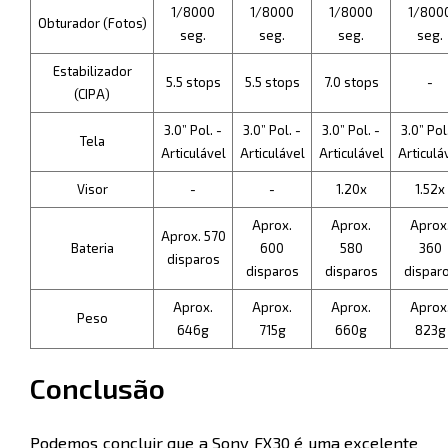
1/8000
1/8000
1/8000
1/800
Obturador (Fotos)
seg.
seg.
seg.
seg.
Estabilizador
5.5 stops
5.5 stops
7.0 stops
-
(CIPA)
3.0” Pol. -
3.0” Pol. -
3.0” Pol. -
3.0” Pol
Tela
Articulável
Articulável
Articulável
Articulá
Visor
-
-
1.20x
1.52x
Aprox.
Aprox.
Aprox
Aprox. 570
Bateria
600
580
360
disparos
disparos
disparos
dispar
Aprox.
Aprox.
Aprox.
Aprox
Peso
646g
715g
660g
823g
Conclusão
Podemos concluir que a Sony FX30 é uma excelente