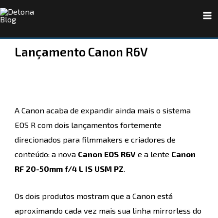
Ir
Navegação
Ma
para
de
Me
o
Post
Lançamento Canon R6V
conteúdo
A Canon acaba de expandir ainda mais o sistema
EOS R com dois lançamentos fortemente
direcionados para filmmakers e criadores de
conteúdo: a nova
Canon EOS R6V
e a lente
Canon
RF 20-50mm f/4 L IS USM PZ
.
Os dois produtos mostram que a Canon está
aproximando cada vez mais sua linha mirrorless do