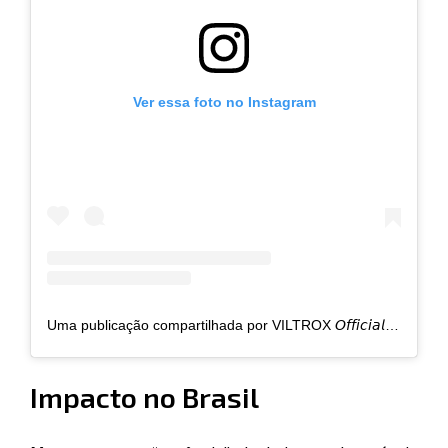
Ver essa foto no Instagram
Uma publicação compartilhada por VILTROX 𝘖𝘧𝘧𝘪𝘤𝘪𝘢𝘭 𝘈𝘤𝘤𝘰𝘶𝘯𝘵 (@viltrox.official)
Impacto no Brasil