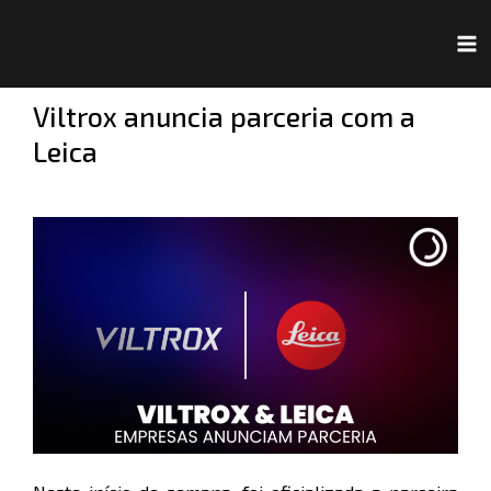
Ir
Navegação
Ma
para
de
Me
o
Post
Viltrox anuncia parceria com a
conteúdo
Leica