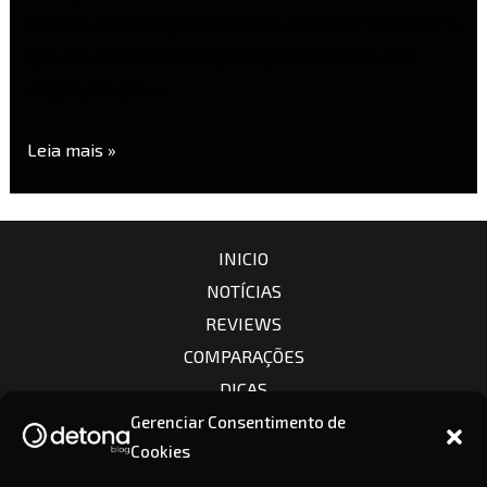
comum: afinal, o que são codecs de vídeo? Entender o
que são é fundamental para quem trabalha com
edição, criação …
Leia mais »
INICIO
NOTÍCIAS
REVIEWS
COMPARAÇÕES
DICAS
CÂMERAS
Gerenciar Consentimento de
Cookies
LENTES
CONTATO