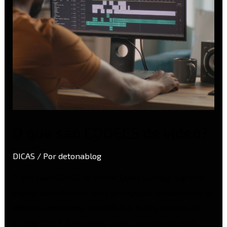
O que são CODECS de vídeo?
DICAS
/ Por
detonablog
O que são CODECS de vídeo? Quem começa a gravar
vídeos com câmeras mais avançadas rapidamente se
depara com termos como H.264, H.265, ProRes, ALL-I
e Long GOP. E junto deles surge uma dúvida muito