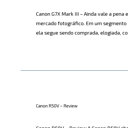
CÂMERAS
,
REVIEWS
/ Por
detonablog
III
Canon G7X Mark III – Ainda vale a pena
–
mercado fotográfico. Em um segmento 
Ainda
ela segue sendo comprada, elogiada, c
vale
a
Leia mais »
pena
em
2026?
Canon
R50V
Canon R50V – Review
–
CÂMERAS
,
REVIEWS
/ Por
detonablog
Review
Canon R50V – Review A Canon R50V che