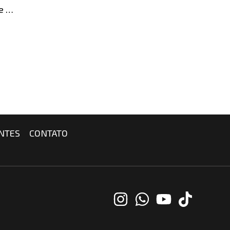
ue …
NTES
CONTATO