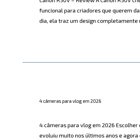
funcional para criadores que querem da
dia, ela traz um design completamente
Leia mais »
4
câmeras
4 câmeras para vlog em 2026
para
CÂMERAS
,
DICAS
/ Por
detonablog
vlog
4 câmeras para vlog em 2026 Escolher 
em
evoluiu muito nos últimos anos e agora 
2026