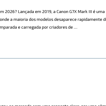
 em 2026? Lançada em 2019, a Canon G7X Mark III é uma 
onde a maioria dos modelos desaparece rapidamente di
omparada e carregada por criadores de …
gou ao mercado com uma proposta clara: ser uma câme