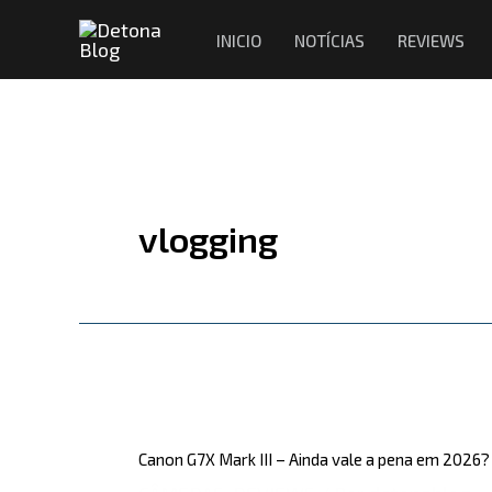
Ir
INICIO
NOTÍCIAS
REVIEWS
para
o
conteúdo
vlogging
Canon
G7X
Canon G7X Mark III – Ainda vale a pena em 2026?
Mark