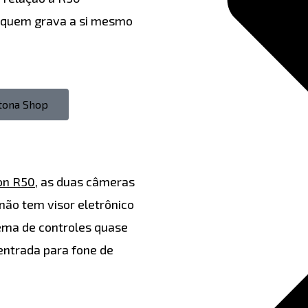
a quem grava a si mesmo
etona Shop
on R50
, as duas câmeras
não tem visor eletrônico
ema de controles quase
entrada para fone de