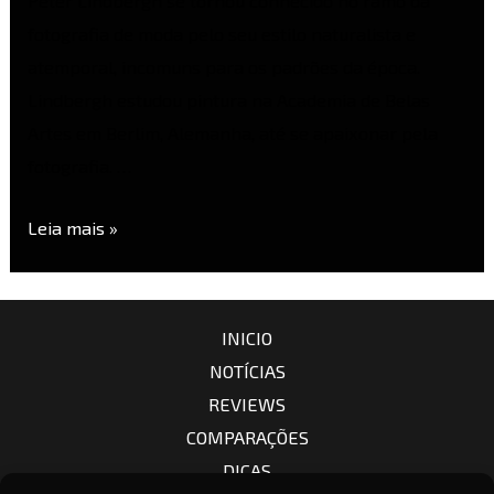
Peter Lindbergh se tornou conhecido no ramo da
fotografia de moda pelo seu estilo naturalista e
atemporal, incomuns para os padrões da época.
Lindbergh estudou pintura na Academia de Belas
Artes em Berlim, Alemanha, até se apaixonar pela
fotografia. …
Leia mais »
INICIO
NOTÍCIAS
REVIEWS
COMPARAÇÕES
DICAS