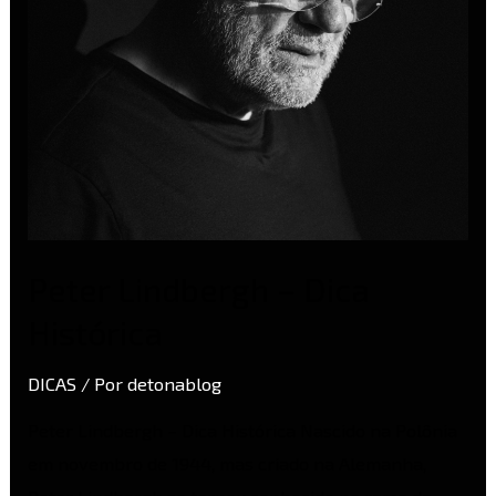
Peter Lindbergh – Dica
Histórica
DICAS
/ Por
detonablog
Peter Lindbergh – Dica Histórica Nascido na Polônia
em novembro de 1944, mas criado na Alemanha,