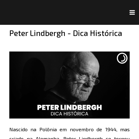
Ir
Navegação
Ma
para
de
Me
o
Post
Peter Lindbergh - Dica Histórica
conteúdo
Nascido na Polônia em novembro de 1944, mas
criado na Alemanha, Peter Lindbergh se tornou