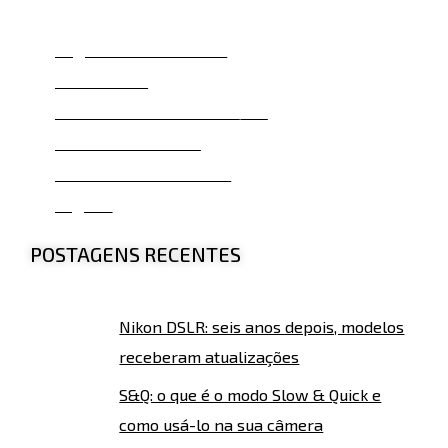
Vogue Britânica - 1990
Pina Bausch
Calendário Pirelli - 1996/02
Inner Voices - 1999
Último Trabalho - 2019
Legado
POSTAGENS RECENTES
Nikon DSLR: seis anos depois, modelos
receberam atualizações
S&Q: o que é o modo Slow & Quick e
como usá-lo na sua câmera