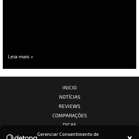
mercado atual, e a dúvida entre elas é cada vez mais
comum, principalmente por serem bem parecidas
físicamente e algumas configurações. A Lumix L10 e a
Lumix S9 são câmeras de estilos parecidos,
tamanhos similares e filosofias diferentes por …
Leia mais »
INICIO
NOTÍCIAS
REVIEWS
COMPARAÇÕES
DICAS
CÂMERAS
Gerenciar Consentimento de