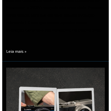
uma das compactas superzoom mais populares da
Panasonic, a ZS200, lançada oito anos atrás. Passado
tanto tempo, será que ela teve alguma evolução
relevante? É isso que iremos apontar nessa
avaliação. Garanta a sua Panasonic na Detona Shop
…
Leia mais »
Panasonic
Lumix
S9
vs
Lumix
L10