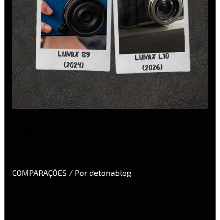
Panasonic Lumix S9 vs Lumix
L10
COMPARAÇÕES
/ Por
detonablog
Panasonic Lumix S9 vs Lumix L10 A Panasonic tem
duas câmeras compactas muito bem posicionadas no