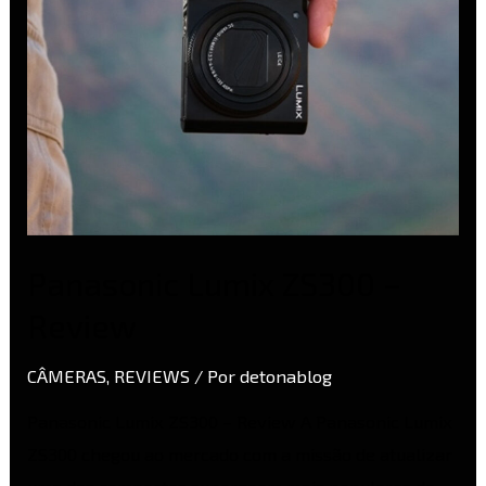
Panasonic Lumix ZS300 –
Review
CÂMERAS
,
REVIEWS
/ Por
detonablog
Panasonic Lumix ZS300 – Review A Panasonic Lumix
ZS300 chegou ao mercado com a missão de atualizar