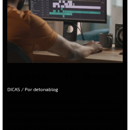
O que são CODECS de vídeo?
DICAS
/ Por
detonablog
O que são CODECS de vídeo? Quem começa a gravar
vídeos com câmeras mais avançadas rapidamente se
depara com termos como H.264, H.265, ProRes, ALL-I
e Long GOP. E junto deles surge uma dúvida muito