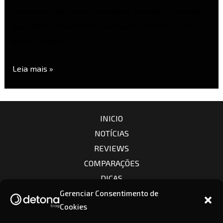
comum: afinal, o que são codecs de vídeo? Entender o
que são é fundamental para quem trabalha com
edição, criação …
Leia mais »
INICIO
NOTÍCIAS
REVIEWS
COMPARAÇÕES
DICAS
CÂMERAS
Gerenciar Consentimento de
Cookies
LENTES
CONTATO