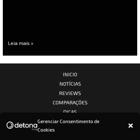
comum: afinal, o que são codecs de vídeo? Entender o
que são é fundamental para quem trabalha com
edição, criação …
Leia mais »
INICIO
NOTÍCIAS
REVIEWS
COMPARAÇÕES
DICAS
CÂMERAS
Gerenciar Consentimento de
Cookies
LENTES
CONTATO