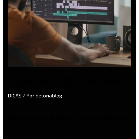
O que são CODECS de vídeo?
DICAS
/ Por
detonablog
O que são CODECS de vídeo? Quem começa a gravar
vídeos com câmeras mais avançadas rapidamente se
depara com termos como H.264, H.265, ProRes, ALL-I
e Long GOP. E junto deles surge uma dúvida muito