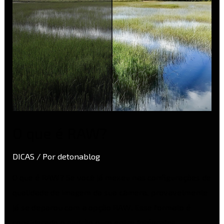
O que é RAW?
DICAS
/ Por
detonablog
O que é RAW? Se você já mexeu nas configurações de
qualidade de imagem da sua câmera, provavelmente
já se deparou com a opção RAW. Esse formato é
considerado o padrão ouro entre fotógrafos