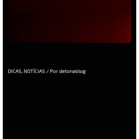
A História da linha R da Sony
DICAS
,
NOTÍCIAS
/ Por
detonablog
A história da linha R da Sony A Sony confirmou que
anunciará uma nova câmera da sua tradicional linha
“R” no dia 13 de maio de 2026, às 10:30 da manhã,
reacendendo a curiosidade dos fotógrafos sobre uma
das “famílias” mais importantes da era mirrorless.
Antes do novo lançamento, vale a pena revisitar a