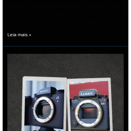
terceiras oferece uma versão dela, e raramente você
vai encontrar um fotógrafo profissional que ache que
ela é um modelo que não compensa. Mas o que …
Leia mais »
Sensor
Empilhado
vs
Sensor
Retroiluminado