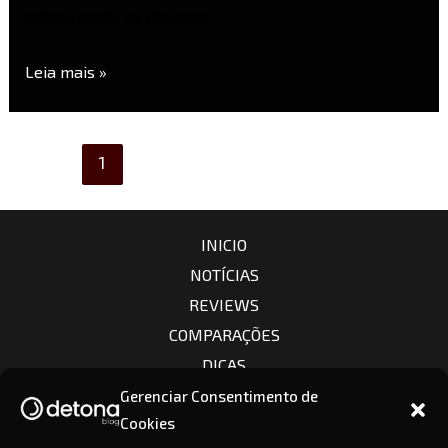
antecipando, as câmeras …
Leia mais »
1
2
Próxima página
→
INICIO
NOTÍCIAS
REVIEWS
COMPARAÇÕES
DICAS
CÂMERAS
Gerenciar Consentimento de
Cookies
LENTES