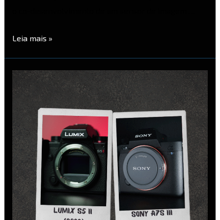
o co-desenvolvimento de um sensor de imagem …
Leia mais »
Panasonic
Lumix
S5
II
vs
Sony
A7S
III