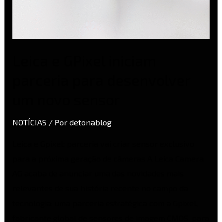
Leica e GPixel iniciam
parceria para desenvolver
um novo sensor
NOTÍCIAS
/ Por
detonablog
Leica e Gpixel: parceria vai criar sensor exclusivo
para a próxima geração de câmeras A Leica Camera
AG acaba de anunciar uma das novidades mais
relevantes de sua história recente no campo da
tecnologia: uma parceria estratégica com a Gpixel,
fabricante global de sensores de imagem CMOS, para