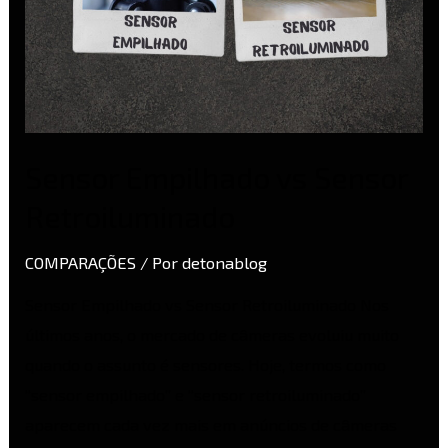
Sensor Empilhado vs Sensor
Retroiluminado
COMPARAÇÕES
/ Por
detonablog
Sensor Empilhado vs Sensor Retroiluminado Nos
últimos anos, o mercado de câmeras evoluiu muito
quando o assunto é sensores. Hoje, termos como
“sensor empilhado” e “sensor retroiluminado”
aparecem cada vez mais em anúncios de câmeras