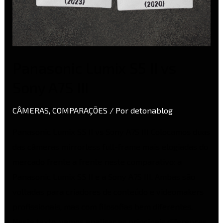
Panasonic Lumix S5 II vs
Sony A7S III
CÂMERAS
,
COMPARAÇÕES
/ Por
detonablog
Panasonic Lumix S5 II vs Sony A7S III Colocamos duas
das câmeras mirrorless full-frame mais elogiadas do
mercado frente a frente neste comparativo: a
Panasonic Lumix S5 II e a Sony A7S III. Ambas são
voltadas para criadores de conteúdo e videomakers
profissionais, mas com filosofias bem diferentes.
Neste texto, vamos analisar as principais diferenças