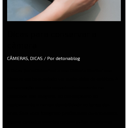
Dicas para conservar a
câmera
CÂMERAS
,
DICAS
/ Por
detonablog
5 Dicas para conservar a sua câmera Manter sua
câmera em bom estado vai muito além de estética. A
conservação correta impacta diretamente na
qualidade das imagens, no desempenho do
equipamento e na sua durabilidade ao longo dos
anos. Seja você fotógrafo profissional ou entusiasta,
alguns cuidados simples podem evitar problemas