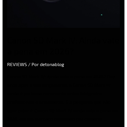
Canon 5D Mark IV: Ainda vale
a pena em 2026?
REVIEWS
/ Por
detonablog
Canon 5D Mark IV: Ainda vale a pena em 2026? Dez
anos após o seu lançamento, a Canon 5D Mark IV
ainda é um tema recorrente entre fotógrafos
profissionais e entusiastas. E a pergunta que não
quer calar é: Canon 5D Mark IV ainda vale a pena em
2026, em um mercado dominado por câmeras …