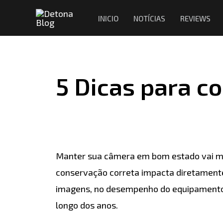
Ir
Navegação
INICIO
NOTÍCIAS
REVIEWS
para
de
o
Post
conteúdo
5 Dicas para c
Manter sua câmera em bom estado vai mui
conservação correta impacta diretament
imagens, no desempenho do equipamento 
longo dos anos.