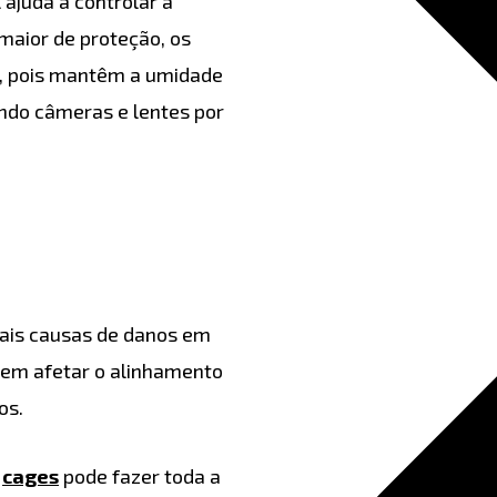
l ajuda a controlar a
aior de proteção, os
l, pois mantêm a umidade
ndo câmeras e lentes por
ais causas de danos em
em afetar o alinhamento
os.
é
cages
pode fazer toda a