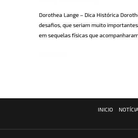
DICAS
/ Por
detonablog
Lange
Dorothea Lange – Dica Histórica Dorot
–
desafios, que seriam muito importantes 
Dica
em sequelas físicas que acompanharam t
Histórica
Leia mais »
INICIO
NOTÍCI