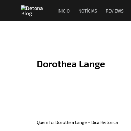
Ir
INICIO
NOTÍCIAS
REVIEWS
para
o
conteúdo
Dorothea Lange
Quem
foi
Quem foi Dorothea Lange – Dica Histórica
Dorothea