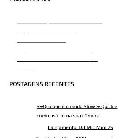
Farm Security Administration - 1935
"Migrant Mother" - 1936
Dust Bowl - 1935/40
Segunda Guerra Mundial - 1942
"Three Mormon Towns" - 1953/54
Legado
POSTAGENS RECENTES
S&Q: o que é o modo Slow & Quick e
como usá-lo na sua câmera
Lançamento: DJI Mic Mini 2S