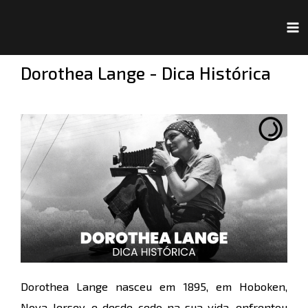
Ir
Navegação
Ma
para
de
Me
o
Post
Dorothea Lange - Dica Histórica
conteúdo
Dorothea Lange nasceu em 1895, em Hoboken,
Nova Jersey, e desde cedo na sua vida, enfrentou