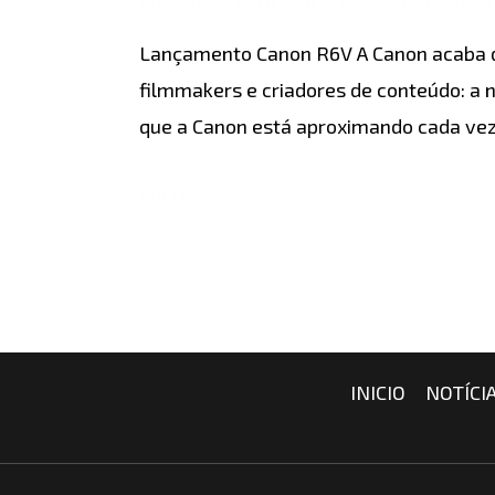
CÂMERAS
,
LANÇAMENTOS
/ Por
detona
Lançamento Canon R6V A Canon acaba de
filmmakers e criadores de conteúdo: a
que a Canon está aproximando cada vez
Leia mais »
INICIO
NOTÍCI