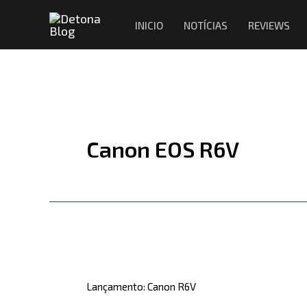
Ir
INICIO
NOTÍCIAS
REVIEWS
para
o
conteúdo
Canon EOS R6V
Lançamento:
Canon
Lançamento: Canon R6V
R6V