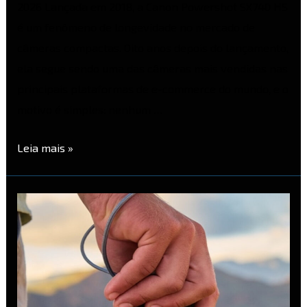
2026 Lançada em 2018, a Canon Powershot SX740 HS
é um fenômeno de longevidade no mercado de
câmeras compactas. Oito anos depois do lançamento,
ela segue sendo uma das câmeras mais vendidas nas
principais plataformas de e-commerce do mundo, e o
motivo é simples: nenhum …
Leia mais »
Panasonic
Lumix
ZS300
–
Review