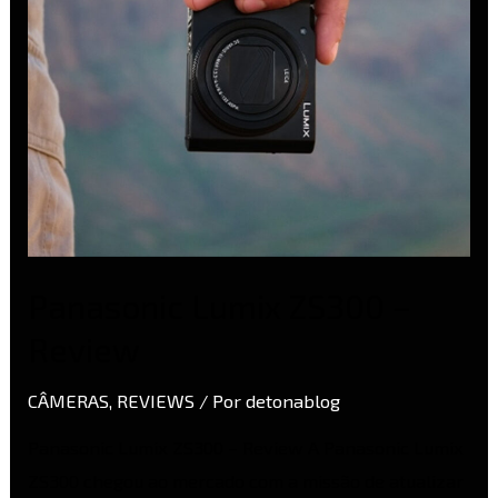
Panasonic Lumix ZS300 –
Review
CÂMERAS
,
REVIEWS
/ Por
detonablog
Panasonic Lumix ZS300 – Review A Panasonic Lumix
ZS300 chegou ao mercado com a missão de atualizar