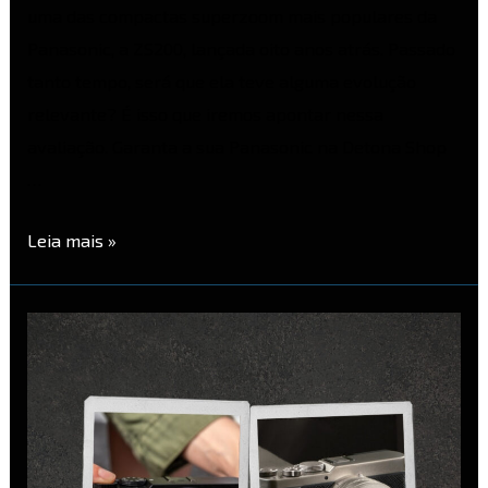
uma das compactas superzoom mais populares da
Panasonic, a ZS200, lançada oito anos atrás. Passado
tanto tempo, será que ela teve alguma evolução
relevante? É isso que iremos apontar nessa
avaliação. Garanta a sua Panasonic na Detona Shop
…
Leia mais »
Panasonic
Lumix
S9
vs
Lumix