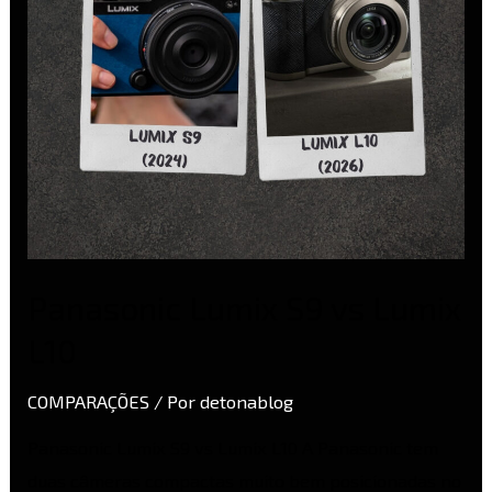
L10
Panasonic Lumix S9 vs Lumix
L10
COMPARAÇÕES
/ Por
detonablog
Panasonic Lumix S9 vs Lumix L10 A Panasonic tem
duas câmeras compactas muito bem posicionadas no