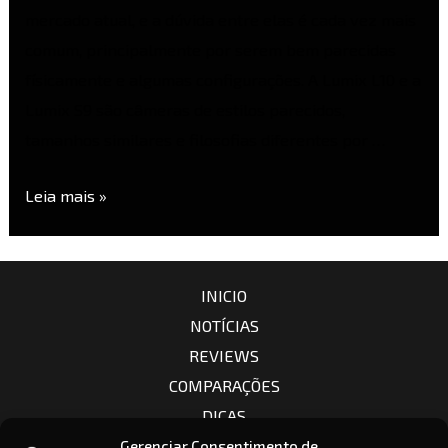
mercado atual, e a dúvida entre elas é cada vez mais
comum, principalmente por serem bem parecidas
físicamente e algumas configurações. A Lumix L10 e a
Lumix S9 são câmeras de estilos parecidos,
tamanhos similares e filosofias diferentes por …
Leia mais »
INICIO
NOTÍCIAS
REVIEWS
COMPARAÇÕES
DICAS
CÂMERAS
Gerenciar Consentimento de