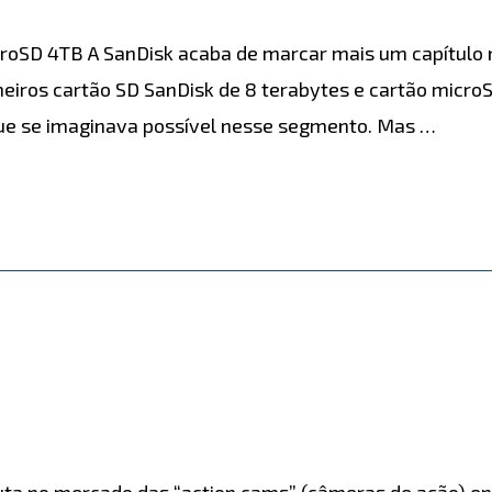
croSD 4TB A SanDisk acaba de marcar mais um capítulo
meiros cartão SD SanDisk de 8 terabytes e cartão micro
ue se imaginava possível nesse segmento. Mas …
puta no mercado das “action cams” (câmeras de ação) en