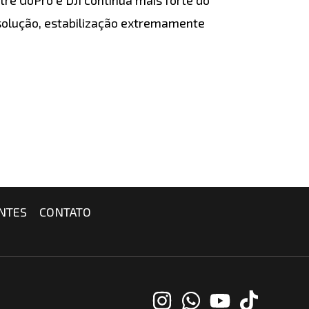
solução, estabilização extremamente
NTES
CONTATO