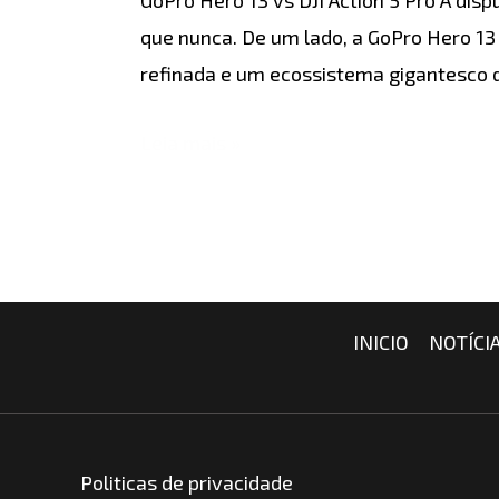
DJI
que nunca. De um lado, a GoPro Hero 1
Action
refinada e um ecossistema gigantesco d
5
Pro
Leia mais »
INICIO
NOTÍCI
Politicas de privacidade