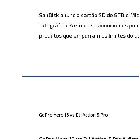
LANÇAMENTOS
/ Por
detonablog
de
SanDisk anuncia cartão SD de 8TB e Mi
8TB
fotográfico. A empresa anunciou os pri
e
produtos que empurram os limites do q
Micro
de
Leia mais »
4TB
GoPro
Hero
GoPro Hero 13 vs DJI Action 5 Pro
13
COMPARAÇÕES
/ Por
detonablog
vs
GoPro Hero 13 vs DJI Action 5 Pro A dis