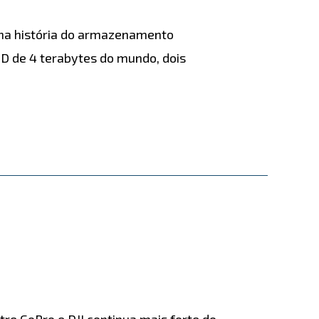
 na história do armazenamento
SD de 4 terabytes do mundo, dois
tre GoPro e DJI continua mais forte do