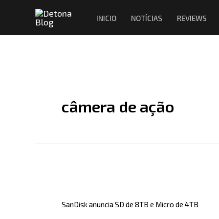
Ir
INICIO
NOTÍCIAS
REVIEWS
para
o
conteúdo
câmera de ação
SanDisk
anuncia
SanDisk anuncia SD de 8TB e Micro de 4TB
SD