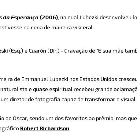
s da Esperança
(2006)
, no qual Lubezki desenvolveu l
stivesse na cena de maneira visceral.
eski (Esq.) e Cuarón (Dir.) - Gravação de "E sua mãe tam
arreira de Emmanuel Lubezki nos Estados Unidos cresc
 naturalista e quase espiritual recebeu grande aclamação 
m diretor de fotografia capaz de transformar o visua
ão ao Oscar, sendo um dos favoritos ao prêmio, mas qu
ográfico
Robert Richardson
.