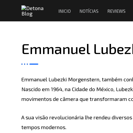
Ir
Navegação
INICIO
NOTÍCIAS
REVIEWS
para
de
o
Post
conteúdo
Emmanuel Lubezki
Emmanuel Lubezki Morgenstern, também con
Nascido em 1964, na Cidade do México, Lubezki 
movimentos de câmera que transformaram como
A sua visão revolucionária lhe rendeu divers
tempos modernos.