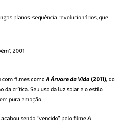
ongos planos-sequência revolucionários, que
bém", 2001
eu com filmes como
A Árvore da Vida
(2011)
, do
da crítica. Seu uso da luz solar e o estilo
l em pura emoção.
e acabou sendo “vencido” pelo filme
A