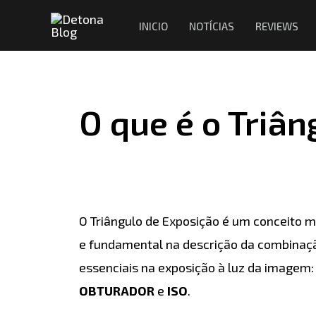
Ir
Navegação
INICIO
NOTÍCIAS
REVIEWS
para
de
o
Post
conteúdo
O que é o Triâ
O Triângulo de Exposição é um conceito m
e fundamental na descrição da combinaçã
essenciais na exposição à luz da imagem
OBTURADOR
e
ISO
.