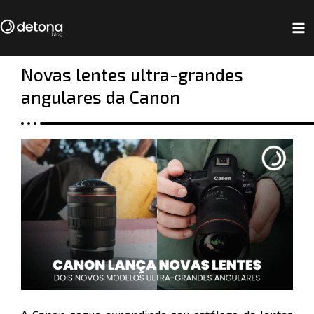
Ir
Navegação
Ma
para
de
Me
o
Post
Novas lentes ultra-grandes
conteúdo
angulares da Canon