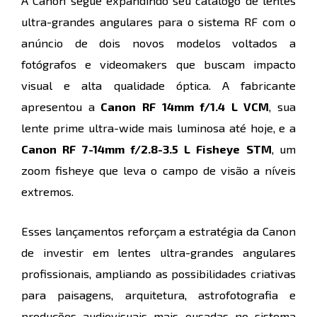
A Canon segue expandindo seu catálogo de lentes
ultra-grandes angulares para o sistema RF com o
anúncio de dois novos modelos voltados a
fotógrafos e videomakers que buscam impacto
visual e alta qualidade óptica. A fabricante
apresentou a
Canon RF 14mm f/1.4 L VCM
, sua
lente prime ultra-wide mais luminosa até hoje, e a
Canon RF 7-14mm f/2.8-3.5 L Fisheye STM
, um
zoom fisheye que leva o campo de visão a níveis
extremos.
Esses lançamentos reforçam a estratégia da Canon
de investir em lentes ultra-grandes angulares
profissionais, ampliando as possibilidades criativas
para paisagens, arquitetura, astrofotografia e
produções audiovisuais mais ousadas no sistema