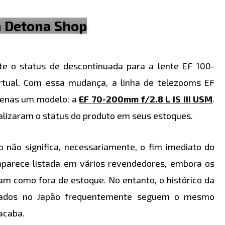
a Detona Shop
te o status de descontinuada para a lente EF 100-
rtual. Com essa mudança, a linha de telezooms EF
apenas um modelo: a
EF 70-200mm f/2.8 L IS III USM
.
lizaram o status do produto em seus estoques.
o não significa, necessariamente, o fim imediato do
aparece listada em vários revendedores, embora os
ibam como fora de estoque. No entanto, o histórico da
nuados no Japão frequentemente seguem o mesmo
acaba.