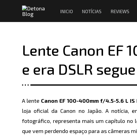
Ir
Navegação
INICIO
NOTÍCIAS
REVIEWS
para
de
o
Post
conteúdo
Lente Canon EF 
e era DSLR segue
A lente
Canon EF 100-400mm f/4.5-5.6 L IS 
loja oficial da Canon no Japão. A notíci
fotográfico, representa mais um capítulo no
que vem perdendo espaço para as câmeras mir