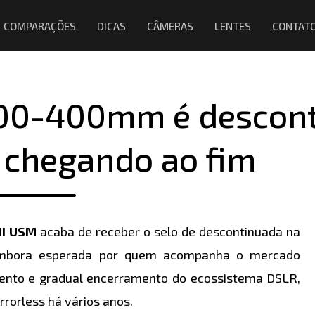
COMPARAÇÕES
DICAS
CÂMERAS
LENTES
CONTAT
100-400mm é descont
 chegando ao fim
II USM
acaba de receber o selo de descontinuada na
a, embora esperada por quem acompanha o mercado
 lento e gradual encerramento do ecossistema DSLR,
rorless há vários anos.