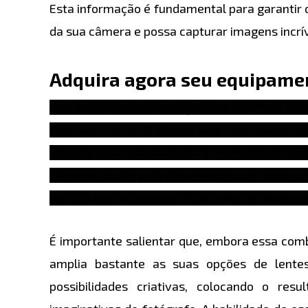
Esta informação é fundamental para garantir 
da sua câmera e possa capturar imagens incrív
Adquira agora seu equipame
Outra forma de combinação, por exemplo, seri
R50, etc. Se você deseja usar uma lente Ni
maioria dos adaptadores é compatível com 
câmeras da linha R, é necessário um adaptad
lente Nikon na entrada EF por meio do adaptad
É importante salientar que, embora essa comb
amplia bastante as suas opções de lentes
possibilidades criativas, colocando o res