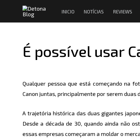
Ir
Navegação
INICIO
NOTÍCIAS
REVIEWS
para
de
o
Post
conteúdo
É possível usar C
Qualquer pessoa que está começando na fotog
Canon juntas, principalmente por serem duas 
A trajetória histórica das duas gigantes jap
Desde a década de 30, quando ainda não o
essas empresas começaram a moldar o mercad