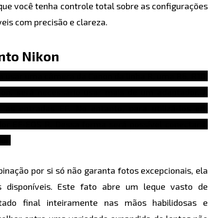
que você tenha controle total sobre as configurações
eis com precisão e clareza.
nto Nikon
a usar uma câmera da Canon da linha R, uma R6, R10,
kon, será necessário usar mais de um adaptador. A
as entradas EF. No entanto, para utilizá-los em
or EF-EOS R. Dessa forma será possível conectar a
or.
inação por si só não garanta fotos excepcionais, ela
 disponíveis. Este fato abre um leque vasto de
ultado final inteiramente nas mãos habilidosas e