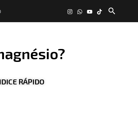
Pesquisa
O
 magnésio?
NDICE RÁPIDO