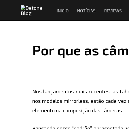
Ir
Navegação
INICIO
NOTÍCIAS
REVIEWS
para
de
o
Post
conteúdo
Por que as câm
Nos lançamentos mais recentes, as fabr
nos modelos mirrorless, estão cada vez m
elemento na composição das câmeras.
Pensando nesse “padrão” apresentado no