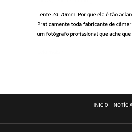
DICAS
/ Por
detonablog
Por
Lente 24-70mm: Por que ela é tão acla
que
Praticamente toda fabricante de câmera
ela
um fotógrafo profissional que ache qu
é
tão
Leia mais »
aclamada?
INICIO
NOTÍCI