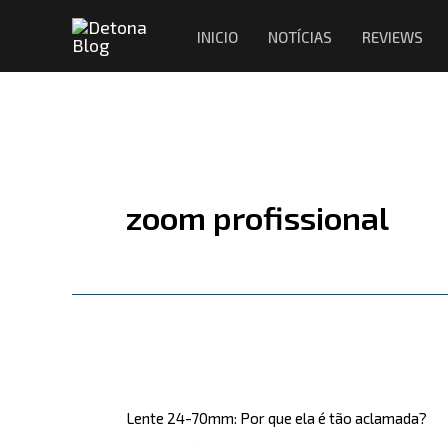
Ir
INICIO
NOTÍCIAS
REVIEWS
para
o
conteúdo
zoom profissional
Lente
24-
Lente 24-70mm: Por que ela é tão aclamada?
70mm: