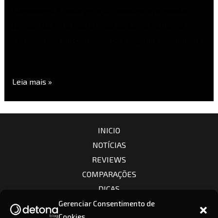
filmmakers. A nova geração mantém a proposta
portátil da linha Pocket, mas adiciona melhorias
significativas em qualidade de imagem, slow motion,
…
Leia mais »
INICIO
NOTÍCIAS
REVIEWS
COMPARAÇÕES
DICAS
CÂMERAS
Gerenciar Consentimento de
Cookies
LENTES