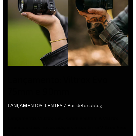
Lançamento: Viltrox Evo
75mm e 90mm
LANÇAMENTOS
,
LENTES
/ Por
detonablog
Lançamento: Viltrox EVO 75mm e 90mm A Viltrox
anunciou duas novas adições à sua linha Viltrox Evo: