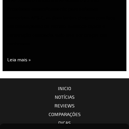
a AF 75mm f/1.8 Evo e a AF 90mm f/2.2 Evo.
Projetadas especificamente para sistemas
mirrorless APS-C, as duas lentes chegam com foco
em desempenho de retrato, autofoco rápido e
construção compacta, tudo isso por preços que
continuam …
Leia mais »
INICIO
NOTÍCIAS
REVIEWS
COMPARAÇÕES
DICAS