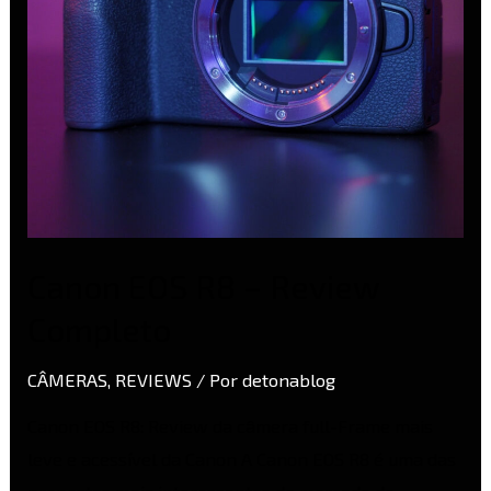
Canon EOS R8 – Review
Completo
CÂMERAS
,
REVIEWS
/ Por
detonablog
Canon EOS R8: Review da câmera full-Frame mais
leve e acessível da Canon A Canon EOS R8 é uma das