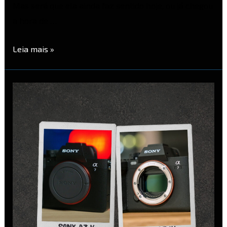
Mas será que ela ainda faz sentido hoje, ou já chegou
a hora de …
Leia mais »
Sony
A7V
vs
Sony
A7
IV