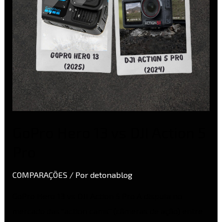
5
Pro
GoPro Hero 13 vs DJI Action 5
Pro
COMPARAÇÕES
/ Por
detonablog
GoPro Hero 13 vs DJI Action 5 Pro A disputa no
mercado das “action cams” (câmeras de ação) entre