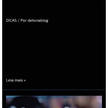
usar?
DICAS
/ Por
detonablog
Modo Crop: O que é e quando usar? Se você tem uma
câmera full-frame e nunca explorou o modo crop,
pode estar deixando um recurso bem útil de lado.
Presente em modelos como a Canon R8, a Sony A7 IV
e várias outras câmeras, ele permite usar apenas
uma parte do sensor para capturar a …
Leia mais »
Canon
EOS