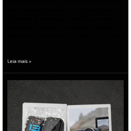
importante para uma das câmeras compactas mais
populares entre criadores de conteúdo, vloggers e
filmmakers. A nova geração mantém a proposta
portátil da linha Pocket, mas adiciona melhorias
significativas em qualidade de imagem, slow motion,
…
Leia mais »
GoPro
Hero
13
vs
DJI
Action