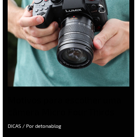
câmera
Micro
Four
Thirds
Motivos para escolher uma
câmera Micro Four Thirds
DICAS
/ Por
detonablog