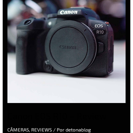
R10
–
Review
Canon EOS R10 – Review
CÂMERAS
,
REVIEWS
/ Por
detonablog