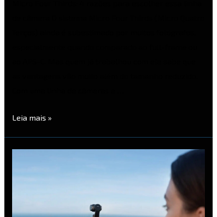
Micro Four Thirds: 4 razões para escolher essa linha
de câmera O sistema Micro Four Thirds (Micro Quatro
Terços) ainda é subestimado por muitos fotógrafos,
especialmente quando comparado ao full-frame ou
ao APS-C. Mas quem já trabalhou com ele sabe que
as vantagens vão muito além do tamanho reduzido.
Com uma linha de câmeras e …
Leia mais »
DJI
Osmo
Pocket
4
–