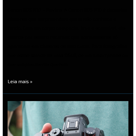
Canon EOS R10 – Review A Canon EOS R10 é daquelas
câmeras que surpreendem quem não conhece a
fundo. Com um corpo compacto, leve e acessível, ela
guarda por dentro recursos que normalmente só
aparecem em câmeras de alto custo. Para fotógrafos
que estão saindo de uma DSLR, de um smartphone ou
que simplesmente querem …
Leia mais »
Motivos
para
escolher
uma