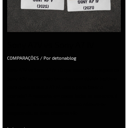
Sony A7V vs Sony A7 IV
COMPARAÇÕES
/ Por
detonablog
Sony A7V vs Sony A7 IV I O que mudou? A chegada da
Sony A7V ao mercado levantou uma dúvida legítima
para quem já tem a A7 IV: vale a pena fazer o
upgrade? A resposta, em quase todos os aspectos, é
sim. Apesar de manterem o mesmo número de
megapixels, as duas câmeras são …