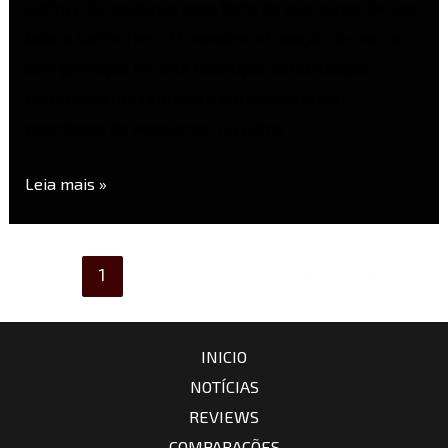
GoPro e DJI continua mais forte do que nunca. De um
lado, a GoPro Hero 13 mantém a tradição da marca
com gravação em alta resolução, estabilização
extremamente refinada e um ecossistema
gigantesco de acessórios. Do outro, …
Leia mais »
1
2
Próxima página
→
INICIO
NOTÍCIAS
REVIEWS
COMPARAÇÕES