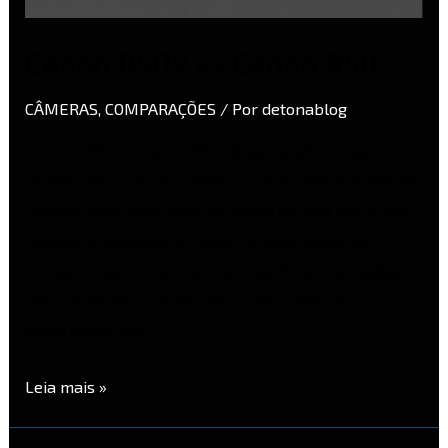
Canon R50V vs Canon R50
CÂMERAS
,
COMPARAÇÕES
/ Por
detonablog
Canon R50V vs Canon R50 I Quais as diferenças? A
dúvida entre a Canon R50V e a Canon R50 é bastante
comum para quem está em busca de uma mirrorless
compacta, acessível e capaz. As duas câmeras
compartilham o mesmo DNA, mas foram pensadas
para perfis de usuários diferentes. Entender o que
muda entre elas …
Leia mais »