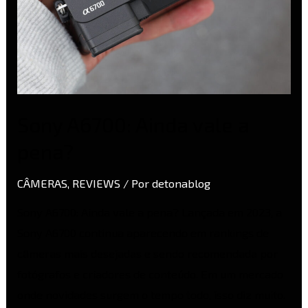
Sony A6700: Ainda vale a
pena?
CÂMERAS
,
REVIEWS
/ Por
detonablog
Sony A6700: Ainda vale a pena? Lançada em 2023, a
Sony A6700 continua aparecendo em rankings de
câmeras mais desejadas e sendo recomendada por
fotógrafos e criadores de conteúdo. Em um mercado
onde novidades surgem o tempo todo, isso diz muito.