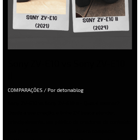
Sony ZV-E10 vs Sony ZV-E10
II
COMPARAÇÕES
/ Por
detonablog
Sony ZV-E10 vs Sony ZV-E10 II – Qual é melhor?
Desde a sua criação, a linha ZV busca atender,
principalmente, um público de criadores de conteúdo
que prefiram um modelo de câmera compacta,