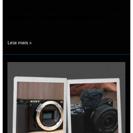
smartphone ao produtor mais experiente que busca
qualidade cinematográfica. Separamos quatro
modelos que …
Leia mais »
Sony
ZV-
E10
vs
Sony
ZV-
E10
II