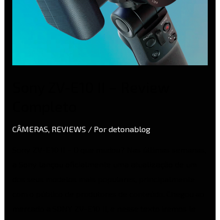
Sony ZV-E10 II – Review
Completo
CÂMERAS
,
REVIEWS
/ Por
detonablog
Sony ZV-E10 II – O que mudou? Nas últimas semanas,
a Sony lançou oficialmente uma atualização de um
dos seus modelos mais populares, principalmente
com o público de produtores de conteúdo. Chegou ao
mercado a SONY ZV-E10 II, e nesse texto iremos te