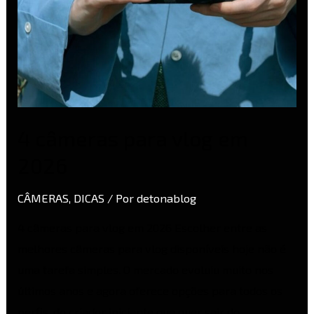
4 câmeras para vlog em
2026
CÂMERAS
,
DICAS
/ Por
detonablog
4 câmeras para vlog em 2026 Escolher entre as
melhores câmeras para vlog disponíveis hoje não é
uma tarefa simples. O mercado evoluiu muito nos
últimos anos e agora oferece opções para todos os
perfis, do criador iniciante que quer sair do