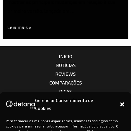
mostrar as principais mudanças em relação à sua
primeira versão, lançada em …
Leia mais »
INICIO
NOTÍCIAS
REVIEWS
COMPARAÇÕES
DICAS
CÂMERAS
Gerenciar Consentimento de
Cookies
LENTES
CONTATO
Para fornecer as melhores experiências, usamos tecnologias como
cookies para armazenar e/ou acessar informações do dispositivo. O