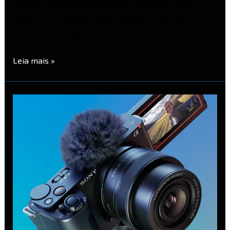
prática e otimizada para vídeo. Pensando nisso, a
Sony ZV-E10 estreou nesse segmento ao unir
recursos de vlog com a versatilidade de …
Leia mais »
Sony
ZV-
E10
II
–
Review
Completo