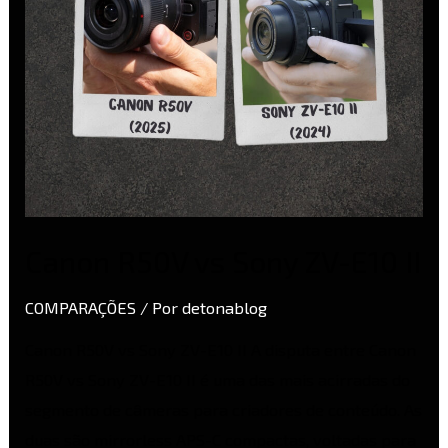
II
Canon R50V vs Sony ZV-E10 II
COMPARAÇÕES
/ Por
detonablog
Canon R50V vs Sony ZV-E10 II A disputa entre Canon
R50V vs Sony ZV-E10 II é uma das mais acirradas do
segmento de câmeras para criadores de conteúdo. As
duas são mirrorless APS-C compactas, voltadas para