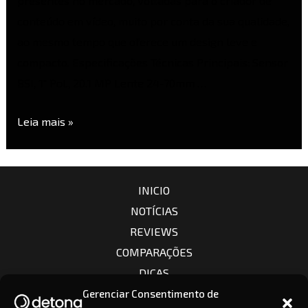
presentes no mercado, voltadas para o criador de
conteúdo em vídeo, muito por conta da sua qualidade,
ao mesmo tempo que oferece um design leve e
compacto. Especificações Técnicas Principais: Sensor
BSI, 1″ Pol., 20.1 MP Lente 24-70mm …
Leia mais »
INICIO
NOTÍCIAS
REVIEWS
COMPARAÇÕES
DICAS
CÂMERAS
Gerenciar Consentimento de