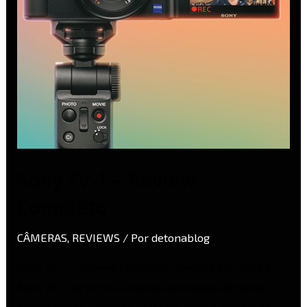
Sony ZV-1 – Review
Completo
CÂMERAS
,
REVIEWS
/ Por
detonablog
Sony ZV-1 – Review Completo Lançada em 2020. a
Sony ZV-1 se tornou uma das principais câmeras