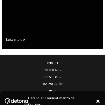
filmmakers. A nova geração mantém a proposta
portátil da linha Pocket, mas adiciona melhorias
significativas em qualidade de imagem, slow motion,
…
Leia mais »
INICIO
NOTÍCIAS
REVIEWS
COMPARAÇÕES
DICAS
CÂMERAS
Gerenciar Consentimento de
Cookies
LENTES