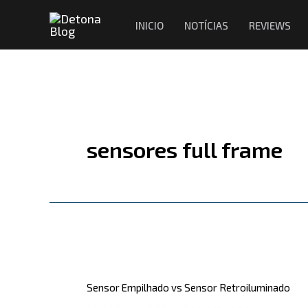
Ir
INICIO
NOTÍCIAS
REVIEWS
para
o
conteúdo
sensores full frame
Sensor
Empilhado
Sensor Empilhado vs Sensor Retroiluminado
vs