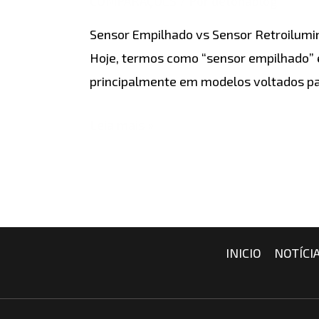
COMPARAÇÕES
/ Por
detonablog
Sensor
Sensor Empilhado vs Sensor Retroilumi
Retroiluminado
Hoje, termos como “sensor empilhado” 
principalmente em modelos voltados para
Leia mais »
INICIO
NOTÍCI