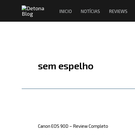
Ir
INICIO
NOTÍCIAS
REVIEWS
para
o
conteúdo
sem espelho
Canon
EOS
Canon EOS 90D – Review Completo
90D