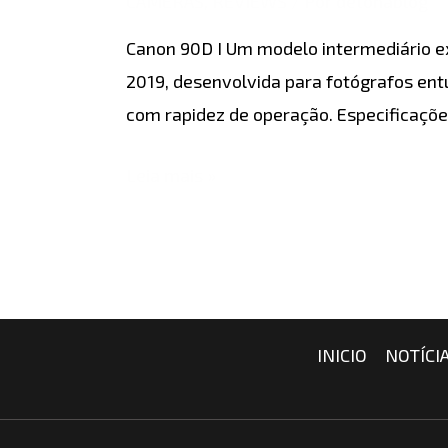
CÂMERAS
,
REVIEWS
/ Por
detonablog
–
Canon 90D I Um modelo intermediário e
Review
2019, desenvolvida para fotógrafos en
Completo
com rapidez de operação. Especificaçõe
Leia mais »
INICIO
NOTÍCI