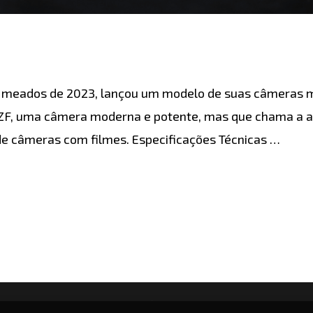
m meados de 2023, lançou um modelo de suas câmeras m
ZF, uma câmera moderna e potente, mas que chama a at
de câmeras com filmes. Especificações Técnicas …
AS
REVIEWS
COMPARAÇÕES
DICAS
CÂMERAS
LE