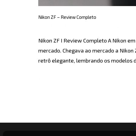
Nikon ZF – Review Completo
CÂMERAS
,
REVIEWS
/ Por
detonablog
Nikon ZF I Review Completo A Nikon e
mercado. Chegava ao mercado a Nikon 
retrô elegante, lembrando os modelos 
Leia mais »
INICIO
NOTÍCI