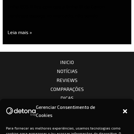
linha EOS R fez com que a linha M da Canon
perdesse espaço no mercado, não sendo …
Leia mais »
INICIO
NOTÍCIAS
REVIEWS
COMPARAÇÕES
DICAS
CÂMERAS
Gerenciar Consentimento de
Cookies
LENTES
CONTATO
Para fornecer as melhores experiências, usamos tecnologias como
cookies para armazenar e/ou acessar informações do dispositivo. O