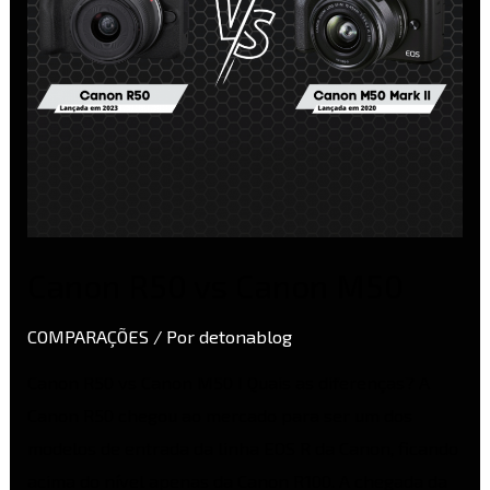
Canon R50 vs Canon M50
COMPARAÇÕES
/ Por
detonablog
Canon R50 vs Canon M50 I Quais as diferenças? A
Canon R50 chegou ao mercado para ser um dos
modelos de entrada da linha EOS R da Canon, ficando
acima do nível apenas da Canon R100. A chegada da