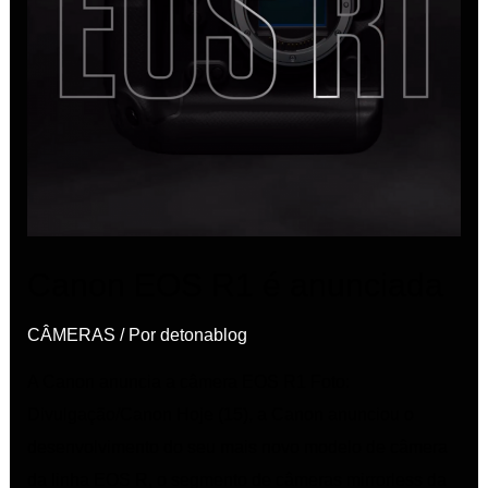
Canon EOS R1 é anunciada
CÂMERAS
/ Por
detonablog
A Canon anuncia a câmera EOS R1 Foto:
Divulgação/Canon Hoje (15), a Canon anunciou o
desenvolvimento do seu mais novo modelo de câmera
da linha EOS R, o segmento de câmeras mirrorless da