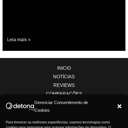
empresa japonesa. A Canon EOS R1 chegará como o
modelo mais avançado da linha, posição ocupada no
momento pela Canon EOS R3. …
Leia mais »
INICIO
NOTÍCIAS
REVIEWS
COMPARAÇÕES
DICAS
Gerenciar Consentimento de
Cookies
CÂMERAS
LENTES
Para fornecer as melhores experiências, usamos tecnologias como
CONTATO
cookies para armazenar e/ou acessar informações do dispositivo. O