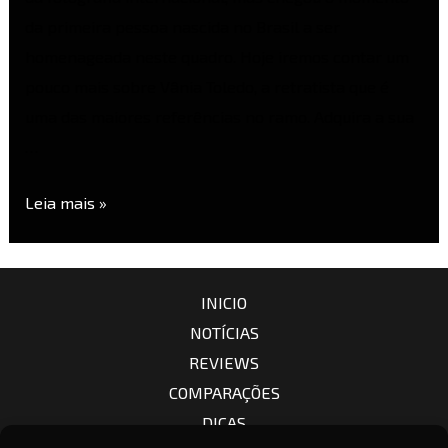
da primeira pessoa nascida no Brasil a ser
homenageada neste quadro. Hoje iremos contar um
pouco mais sobre Vânia Toledo, a retratista que é
uma das maiores referências no ramo. Adquira a sua
…
Leia mais »
INICIO
NOTÍCIAS
REVIEWS
COMPARAÇÕES
DICAS