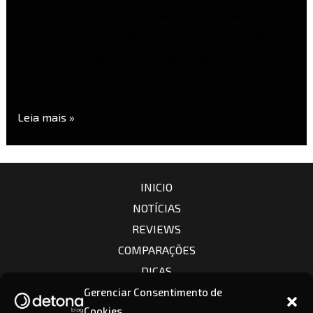
revolucionário com o seu trabalho principalmente
nos movimentos Dadaísta e Surrealista. Ele utilizava
técnicas inovadoras e abordagens artísticas ousadas
para a época. …
Leia mais »
INICIO
NOTÍCIAS
REVIEWS
COMPARAÇÕES
DICAS
CÂMERAS
Gerenciar Consentimento de
Cookies
LENTES