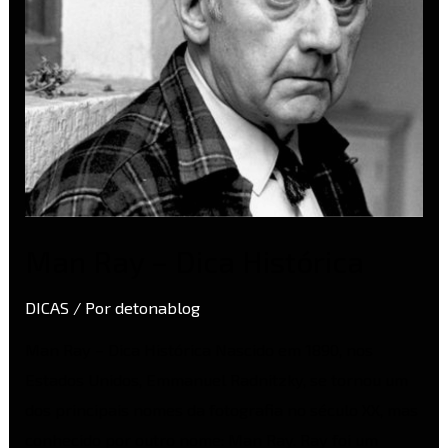
Man Ray – Dica Histórica
DICAS
/ Por
detonablog
Man Ray – Dica Histórica Nascido em 1890, nos
Estados Unidos, Emmanuel Radnitzky, se tornou um
dos principais nomes da fotografia no século XX, mas
conhecido por outro nome: Man Ray. Ray foi um