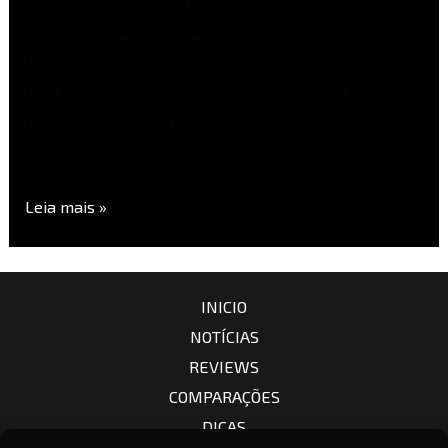
sociais, anunciou uma grande leva de atualizações,
com mudanças impactantes em diversos produtos da
Lumix. Entre os produtos da Panasonic, o Lumix
Lab, Lumix Flow e firmwares de câmeras e lentes
receberam essas atualizações. A sua Panasonic
Lumix você encontra na Detona …
Leia mais »
INICIO
NOTÍCIAS
REVIEWS
COMPARAÇÕES
DICAS