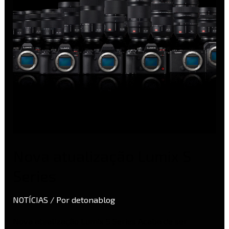
Nova atualização Lumix S
Series
NOTÍCIAS
/ Por
detonablog
Nova atualização Lumix S Series Acaba de ser