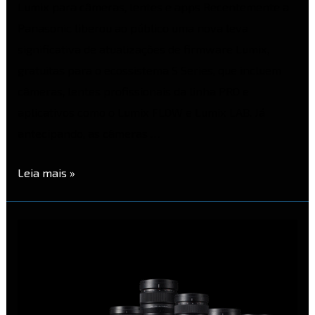
Lumix para câmeras, lentes e apps Recentemente a
Panasonic liberou ao público uma nova leva
significativa de atualizações de firmware Lumix,
gratuitas para o ecossistema S Series, que incluem
câmeras, lentes profissionais da linha PRO e
aplicativos como o Lumix FLOW e Lumix LAB. Já
antecipando, as câmeras …
Leia mais »
Nova
atualização
Lumix
S
Series