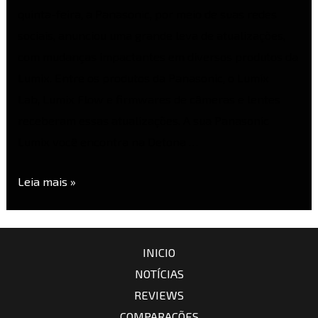
quinta-feira, a Panasonic, por meio de suas redes
sociais, anunciou uma grande leva de atualizações,
com mudanças impactantes em diversos produtos da
Lumix. Entre os produtos da Panasonic, o Lumix
Lab, Lumix Flow e firmwares de câmeras e lentes
receberam essas atualizações. A sua Panasonic
Lumix você encontra na Detona …
Leia mais »
INICIO
NOTÍCIAS
REVIEWS
COMPARAÇÕES