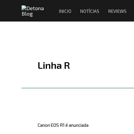
Ir
INICIO
NOTÍCIAS
REVIEWS
para
o
conteúdo
Linha R
Canon
EOS
Canon EOS R1 é anunciada
R1