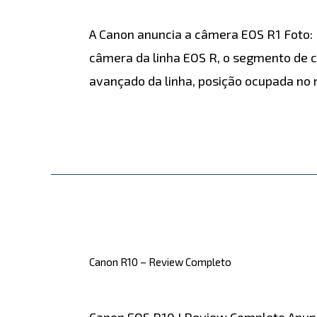
CÂMERAS
/ Por
detonablog
é
A Canon anuncia a câmera EOS R1 Foto:
anunciada
câmera da linha EOS R, o segmento de 
avançado da linha, posição ocupada no
Leia mais »
Canon
R10
Canon R10 – Review Completo
–
CÂMERAS
,
REVIEWS
/ Por
detonablog
Review
Canon EOS R10 I Review Completo Anunc