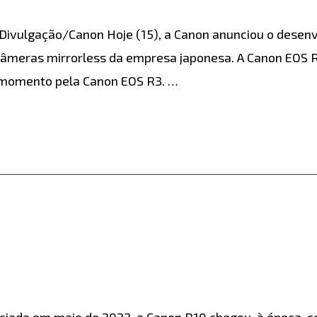
 Divulgação/Canon Hoje (15), a Canon anunciou o dese
câmeras mirrorless da empresa japonesa. A Canon EOS
 momento pela Canon EOS R3. …
iada em maio de 2022, a Canon R10 chegou, à época, c