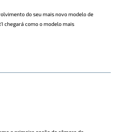
nvolvimento do seu mais novo modelo de
 R1 chegará como o modelo mais
omo a primeira opção de câmera da