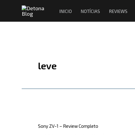
Ir
INICIO
NOTÍCIAS
REVIEWS
para
o
conteúdo
leve
Sony
ZV-
Sony ZV-1 – Review Completo
1