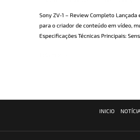
CÂMERAS
,
REVIEWS
/ Por
detonablog
–
Sony ZV-1 – Review Completo Lançada e
Review
para o criador de conteúdo em vídeo, m
Completo
Especificações Técnicas Principais: Sen
Leia mais »
INICIO
NOTÍCI