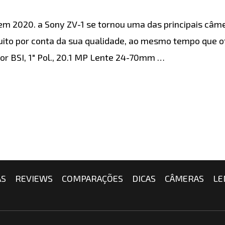
m 2020. a Sony ZV-1 se tornou uma das principais câm
uito por conta da sua qualidade, ao mesmo tempo que 
sor BSI, 1″ Pol., 20.1 MP Lente 24-70mm …
AS
REVIEWS
COMPARAÇÕES
DICAS
CÂMERAS
LE