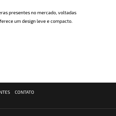
eras presentes no mercado, voltadas
oferece um design leve e compacto.
NTES
CONTATO