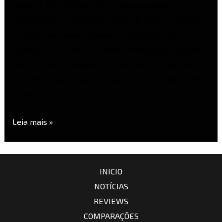
Nikkor Z 120-300mm f/2.8 A Nikon anunciou
oficialmente o desenvolvimento de uma nova lente
profissional para o sistema Z: a NIKKOR Z 120-
300mm f/2.8 TC VR S. O modelo chega como uma das
lentes mais ambiciosas da marca para fotógrafos de
esportes, vida selvagem e ação, combinando grande
alcance, …
Leia mais »
INICIO
NOTÍCIAS
REVIEWS
COMPARAÇÕES