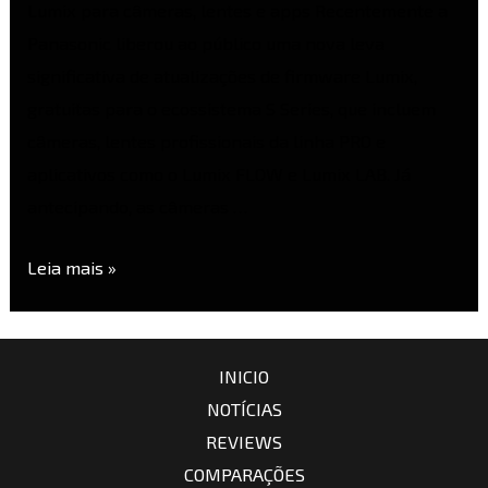
Lumix para câmeras, lentes e apps Recentemente a
Panasonic liberou ao público uma nova leva
significativa de atualizações de firmware Lumix,
gratuitas para o ecossistema S Series, que incluem
câmeras, lentes profissionais da linha PRO e
aplicativos como o Lumix FLOW e Lumix LAB. Já
antecipando, as câmeras …
Leia mais »
INICIO
NOTÍCIAS
REVIEWS
COMPARAÇÕES