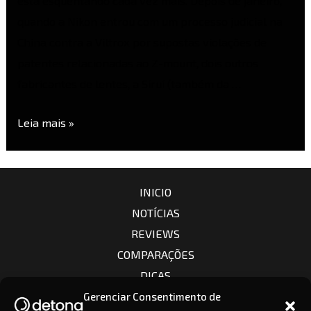
está esquentando cada vez mais. Depois de janeiro,
quando a Nikon entrou com um processo judicial na
China contra a Viltrox por supostas violações de
patentes relacionadas ao Z-mount, dois outros
fabricantes de lentes, a Sirui (também da …
Leia mais »
INICIO
NOTÍCIAS
REVIEWS
COMPARAÇÕES
DICAS
CÂMERAS
Gerenciar Consentimento de