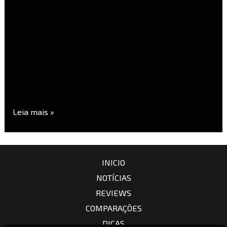
no mercado fotográfico nos últimos anos, e não é à
toa. A marca chinesa construiu uma reputação sólida
ao oferecer lentes com qualidade óptica
surpreendente por preços bem abaixo das opções
nativas. Mas com tantas séries e nomenclaturas
diferentes, …
Leia mais »
INICIO
NOTÍCIAS
REVIEWS
COMPARAÇÕES
DICAS