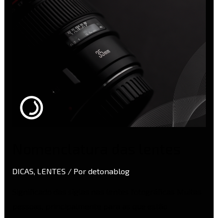
Nomenclatura das lentes
DICAS
,
LENTES
/ Por
detonablog
Significado das siglas nas lentes fotográficas Muitas
pessoas, principalmente para as que estão