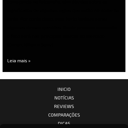
começando na fotografia, têm dúvidas sobre os
significados de algumas siglas que estão no nome da
lente. Por conta disso, esse texto tentará sanar
algumas dessas questões. Neste primeiro momento,
o foco será nas principais marcas do mercado
(Canon, Nikon e Sony). …
Leia mais »
INICIO
NOTÍCIAS
REVIEWS
COMPARAÇÕES
DICAS