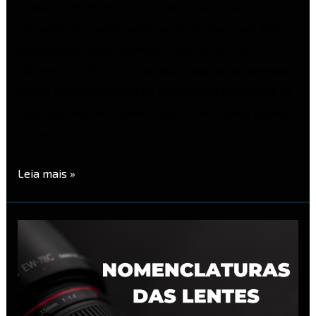
Nikkor Z 120-300mm f/2.8 A Nikon anunciou
oficialmente o desenvolvimento de uma nova lente
profissional para o sistema Z: a NIKKOR Z 120-
300mm f/2.8 TC VR S. O modelo chega como uma das
lentes mais ambiciosas da marca para fotógrafos de
esportes, vida selvagem e ação, combinando grande
alcance, …
Leia mais »
Nomenclatura
das
lentes