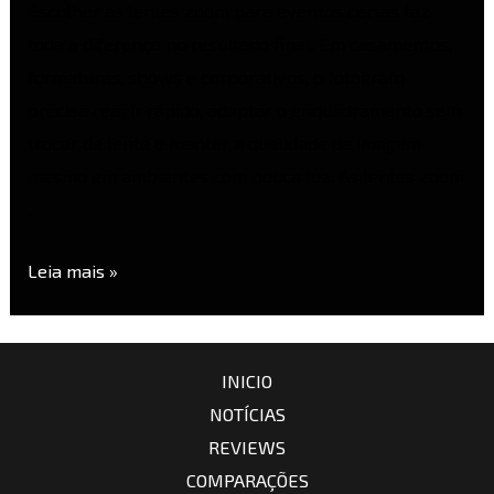
Escolher as lentes zoom para eventos certas faz
toda a diferença no resultado final. Em casamentos,
formaturas, shows e corporativos, o fotógrafo
precisa reagir rápido, adaptar o enquadramento sem
trocar de lente e manter a qualidade da imagem
mesmo em ambientes com pouca luz. As lentes zoom
…
Leia mais »
INICIO
NOTÍCIAS
REVIEWS
COMPARAÇÕES