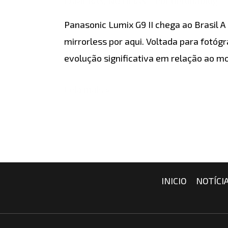
CÂMERAS
,
NOTÍCIAS
/ Por
detonablog
II
Panasonic Lumix G9 II chega ao Brasil 
chegou
mirrorless por aqui. Voltada para fot
ao
evolução significativa em relação ao m
Brasil
Leia mais »
INICIO
NOTÍCI