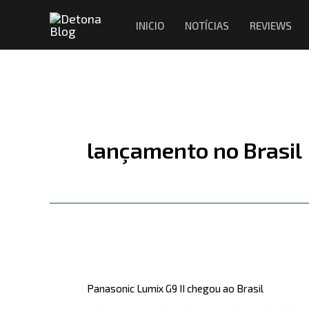
Ir
INICIO
NOTÍCIAS
REVIEWS
para
o
conteúdo
lançamento no Brasil
Panasonic
Lumix
Panasonic Lumix G9 II chegou ao Brasil
G9