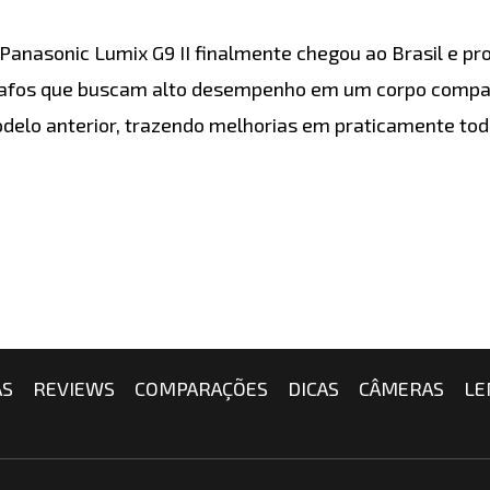
A Panasonic Lumix G9 II finalmente chegou ao Brasil e 
ógrafos que buscam alto desempenho em um corpo compac
odelo anterior, trazendo melhorias em praticamente to
AS
REVIEWS
COMPARAÇÕES
DICAS
CÂMERAS
LE