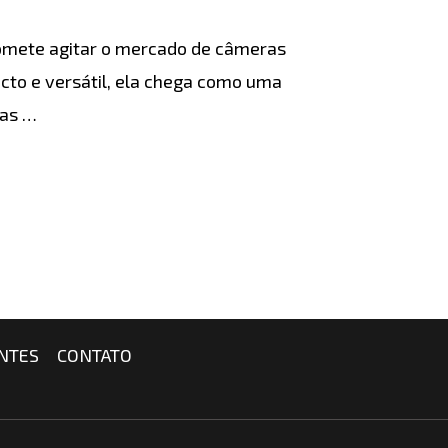
promete agitar o mercado de câmeras
to e versátil, ela chega como uma
das …
NTES
CONTATO