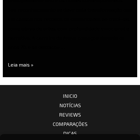
principalmente entre os nomes contemporâneos.
Seu reconhecimento se deve pela transformação que
ela causou nos retratos de celebridades ao tratá-las
como obras de artes, com profundidade emocional e
narrativa. A carreira de Annie começou durante os
anos 70, e se destacou …
Leia mais »
INICIO
NOTÍCIAS
REVIEWS
COMPARAÇÕES
DICAS