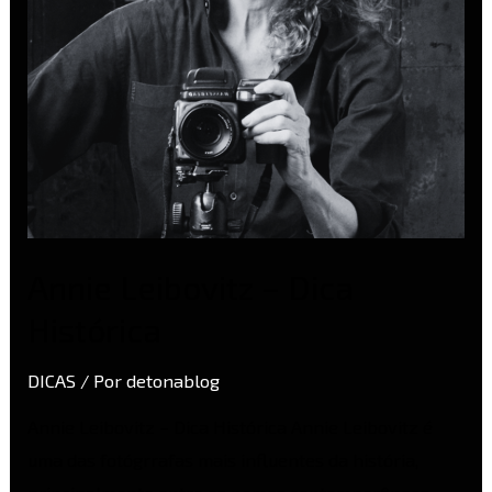
Annie Leibovitz – Dica
Histórica
DICAS
/ Por
detonablog
Annie Leibovitz – Dica Histórica Annie Leibovitz é
uma das fotógrrafas mais influentes da história,